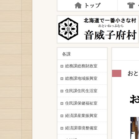
ナ
ビ
ゲ
ー
シ
ョ
ン
を
飛
各課
ば
す
総務課総務財政室
おと
総務課地域振興室
住民課住民生活室
住民課保健福祉室
経済課産業振興室
経済課環境整備室