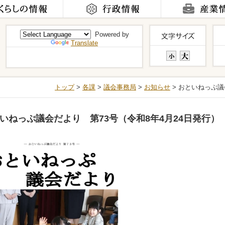
Powered by
Translate
トップ
>
各課
>
議会事務局
>
お知らせ
> おといねっぷ議
いねっぷ議会だより 第73号（令和8年4月24日発行）