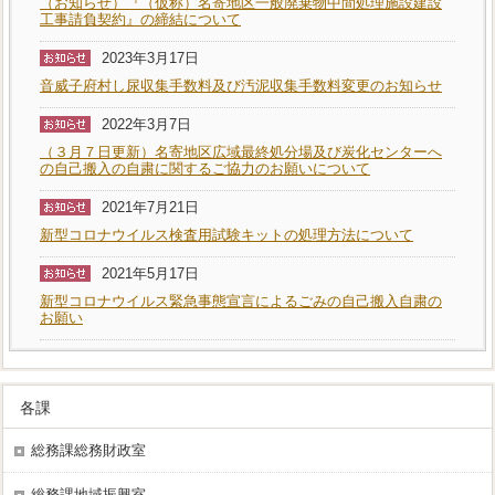
（お知らせ）『（仮称）名寄地区一般廃棄物中間処理施設建設
工事請負契約』の締結について
2023年3月17日
音威子府村し尿収集手数料及び汚泥収集手数料変更のお知らせ
2022年3月7日
（３月７日更新）名寄地区広域最終処分場及び炭化センターへ
の自己搬入の自粛に関するご協力のお願いについて
2021年7月21日
新型コロナウイルス検査用試験キットの処理方法について
2021年5月17日
新型コロナウイルス緊急事態宣言によるごみの自己搬入自粛の
お願い
各課
総務課総務財政室