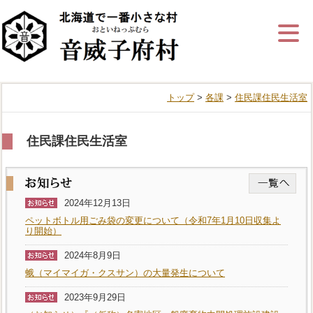
ナ
ビ
ゲ
ー
シ
ョ
ン
トップ
>
各課
>
住民課住民生活室
を
飛
ば
す
住民課住民生活室
2024年12月13日
ペットボトル用ごみ袋の変更について（令和7年1月10日収集よ
り開始）
2024年8月9日
蛾（マイマイガ・クスサン）の大量発生について
2023年9月29日