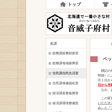
ナ
ビ
ゲ
ー
シ
ョ
ン
を
飛
各課
ば
す
総務課総務財政室
ペッ
総務課地域振興室
標記の件
住民課住民生活室
明袋）に
月１日か
住民課保健福祉室
日から市
なお、
経済課産業振興室
この変
いただき
経済課環境整備室
み』と『