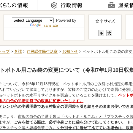
Powered by
Translate
トップ
>
各課
>
住民課住民生活室
>
お知らせ
> ペットボトル用ごみ袋の変更
トボトル用ごみ袋の変更について（令和7年1月10日収
について、令和6年12月13日現在、ペットボトル用のごみ袋は村指定の専用袋
入れていただいて収集しておりますが、皆様のご協力のおかげで奇麗に分別
らペットボトルの水平リサイクルを実施していることを受けまして、
ペットボ
販の白色の半透明袋での収集に変更いたします。
オレンジ色の半透明袋である村指定の専用袋も引き続きそのままお使いでき
更により、
市販の白色の半透明袋は『ペットボトルごみ』と『プラスチック
ますが、
ごみを捨てる際は、必ず中身ごとに袋を分けて出してください
。
も
プラスチック製の容器包装ごみ』を
分別せずに混ぜて捨てている場合は、収