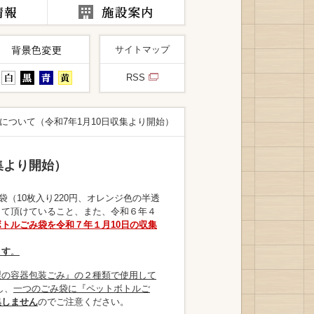
サイトマップ
RSS
について（令和7年1月10日収集より開始）
集より開始）
（10枚入り220円、オレンジ色の半透
して頂けていること、また、令和６年４
トルごみ袋を令和７年１月10日の収集
ます
。
製の容器包装ごみ』の２種類で使用して
し、
一つのごみ袋に『ペットボトルご
集しません
のでご注意ください。