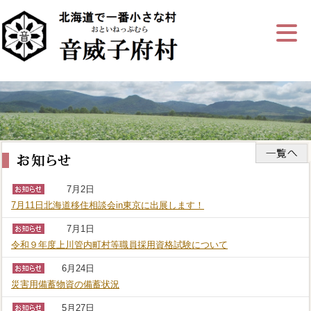
ナ
ビ
ゲ
ー
シ
ョ
ン
を
飛
ば
す
7月2日
7月11日­北海道移住­相談会in­東京に出展­します！
7月1日
令和９年度上川管内町村等職員採用資格試験について
6月24日
災害用備蓄物資の備蓄状況
5月27日