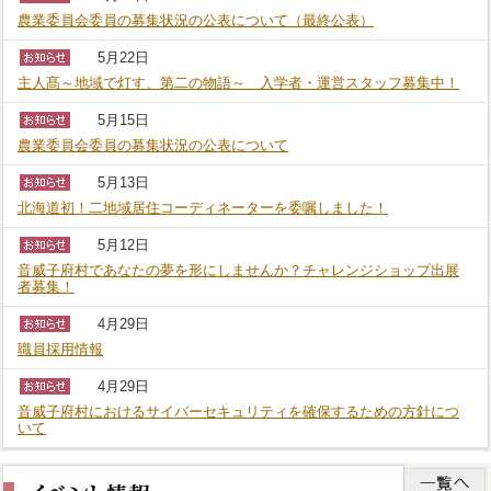
農業委員会委員の募集状況の公表について（最終公表）
5月22日
主人髙～地域で灯す、第二の物語～ 入学者・運営スタッフ募集中！
5月15日
農業委員会委員の募集状況の公表について
5月13日
北海道初！二地域居住コーディネーターを委嘱しました！
5月12日
音威子府村であなたの夢を形にしませんか？チャレンジショップ出展
者募集！
4月29日
職員採用情報
4月29日
音威子府村におけるサイバーセキュリティを確保するための方針につ
いて