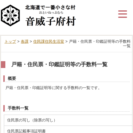
ナ
ビ
ゲ
ー
シ
ョ
ン
トップ
>
各課
>
住民課住民生活室
> 戸籍・住民票・印鑑証明等の手数料
を
一覧
飛
ば
す
戸籍・住民票・印鑑証明等の手数料一覧
概要
戸籍・住民票・印鑑証明等に関する手数料の一覧です。
手数料一覧
住民票の写し（除票の写し）
住民票記載事項証明書