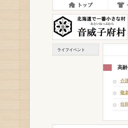
ナ
ビ
ゲ
ー
シ
ョ
ン
を
飛
ライフイベント
ば
す
高齢
介
敬
住