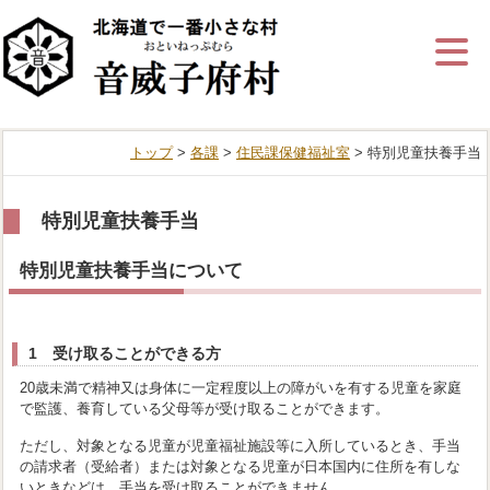
ナ
ビ
ゲ
ー
シ
ョ
ン
トップ
>
各課
>
住民課保健福祉室
> 特別児童扶養手当
を
飛
ば
す
特別児童扶養手当
特別児童扶養手当について
1 受け取ることができる方
20歳未満で精神又は身体に一定程度以上の障がいを有する児童を家庭
で監護、養育している父母等が受け取ることができます。
ただし、対象となる児童が児童福祉施設等に入所しているとき、手当
の請求者（受給者）または対象となる児童が日本国内に住所を有しな
いときなどは、手当を受け取ることができません。