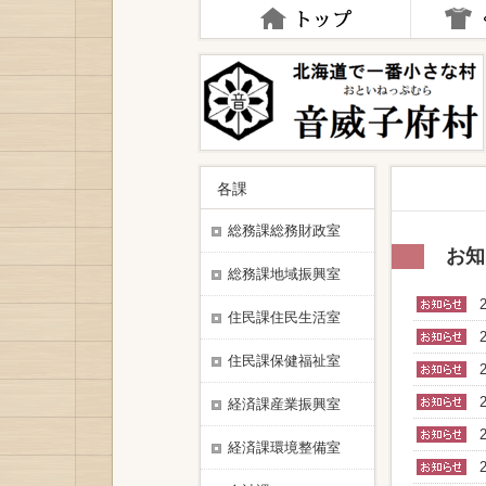
ナ
ビ
ゲ
ー
シ
ョ
ン
を
飛
各課
ば
す
総務課総務財政室
お知
総務課地域振興室
住民課住民生活室
住民課保健福祉室
経済課産業振興室
経済課環境整備室