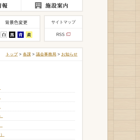
サイトマップ
RSS
トップ
>
各課
>
議会事務局
>
お知らせ
）
）
）
）
）
行）