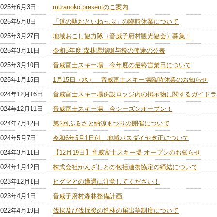
2025年6月3日
muranoko presentのご案内
2025年5月8日
「道の駅おといねっぷ」の臨時休業について
2025年3月27日
地域おこし協力隊（音威子府村観光協会）募集！
2025年3月11日
令和5年度 森林環境譲与税の使途の公表
2025年3月10日
音威富士スキー場 今年度の最終営業日について
2025年1月15日
1月15日（水） 音威富士スキー場臨時休業のお知らせ
2024年12月16日
音威富士スキー場併設ロッジ内の掲示物に関するガイドラ
2024年12月11日
音威富士スキー場 今シーズンオープン！
2024年7月12日
第2回ふるさと納涼まつりの開催について
2024年5月7日
令和6年5月1日付、地域バスダイヤ改正について
2024年3月11日
【12月19日】音威富士スキー場 オープンのお知らせ
2024年1月12日
株式会社かんざしとの包括連携協定の締結について
2023年12月1日
ヒグマとの遭遇に注意してください！
2023年4月1日
音威子府村森林整備計画
2022年4月19日
伐採及び伐採後の造林の届出等制度について