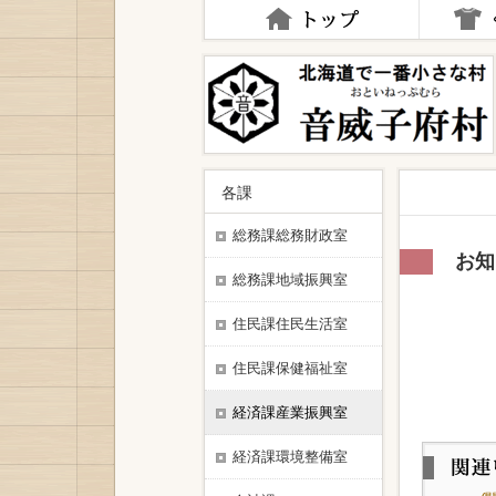
ナ
ビ
ゲ
ー
シ
ョ
ン
を
飛
各課
ば
す
総務課総務財政室
お知
総務課地域振興室
住民課住民生活室
住民課保健福祉室
経済課産業振興室
経済課環境整備室