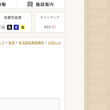
サイトマップ
RSS
ップ
>
各課
>
経済課産業振興室
>
お知らせ